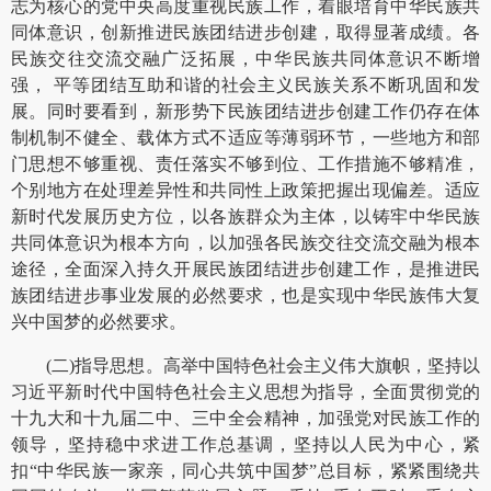
志为核心的党中央高度重视民族工作，着眼培育中华民族共
同体意识，创新推进民族团结进步创建，取得显著成绩。各
民族交往交流交融广泛拓展，中华民族共同体意识不断增
强， 平等团结互助和谐的社会主义民族关系不断巩固和发
展。同时要看到，新形势下民族团结进步创建工作仍存在体
制机制不健全、载体方式不适应等薄弱环节，一些地方和部
门思想不够重视、责任落实不够到位、工作措施不够精准，
个别地方在处理差异性和共同性上政策把握出现偏差。适应
新时代发展历史方位，以各族群众为主体，以铸牢中华民族
共同体意识为根本方向，以加强各民族交往交流交融为根本
途径，全面深入持久开展民族团结进步创建工作，是推进民
族团结进步事业发展的必然要求，也是实现中华民族伟大复
兴中国梦的必然要求。
(二)指导思想。高举中国特色社会主义伟大旗帜，坚持以
习近平新时代中国特色社会主义思想为指导，全面贯彻党的
十九大和十九届二中、三中全会精神，加强党对民族工作的
领导，坚持稳中求进工作总基调，坚持以人民为中心，紧
扣“中华民族一家亲，同心共筑中国梦”总目标，紧紧围绕共