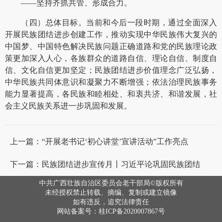
——坚持齐抓共管、形成合力。
（四）总体目标。当前和今后一段时期，通过全面深入
开展民族团结进步创建工作，推动实现中华民族伟大复兴的
中国梦、中国特色解决民族问题正确道路和党的民族理论政
策更加深入人心，各族群众的道路自信、理论自信、制度自
信、文化自信更加坚定；民族团结进步价值理念广泛弘扬，
中华民族共同体意识和凝聚力不断增强；依法治理民族事务
能力显著提高，各民族和睦相处、和衷共济、和谐发展，社
会主义民族关系进一步巩固和发展。
上一篇：“开展老书记‘初心讲堂’宣讲活动”工作亮点
下一篇：民族团结进步宣传月丨习近平论巩固民族团结
中共广西壮族自治区委员会老干部局©版权所有
未经授权禁止转载、摘编、复制或建立镜像
如有违反，追究法律责任
网站备案号：桂ICP备2020007867号